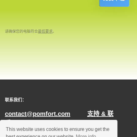
请确保您的电脑符合
最低要求
。
联系我们：
contact@pomfort.com
支持 & 联
系
This website uses cookies to ensure you get the
best experience on our website.
More info ...