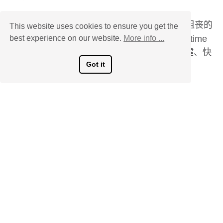
始终提供稳定的信号! 在拍摄现场，最令人沮丧的
This website uses cookies to ensure you get the
best experience on our website.
More info ...
事情莫过于每个人都在等待视频回放。Reeltime
Pro 基于尖端的Apple silicon芯片，性能稳健、快
Got it
速，是您可靠的搭档。