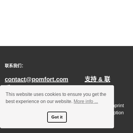
联系我们：
contact@pomfort.com
支持 & 联
系
This website uses cookies to ensure you get the
best experience on our website.
More info ...
Terms & Legal
Data Policy
Imprint
Cancel Subscription
Got it