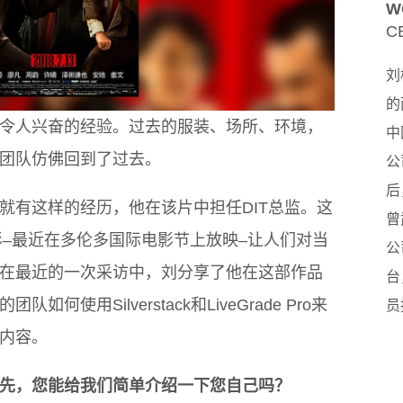
W
C
刘
的
令人兴奋的经验。过去的服装、场所、环境，
中
团队仿佛回到了过去。
公
后
就有这样的经历，他在该片中担任DIT总监。这
曾
影–最近在多伦多国际电影节上放映–让人们对当
公
在最近的一次采访中，刘分享了他在这部作品
台
使用Silverstack和LiveGrade Pro来
员
内容。
先，您能给我们简单介绍一下您自己吗？