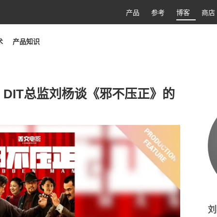
产品
参考
博客
商店
术
产品知识
DIT总监刘杨谈《邪不压正》的
刘